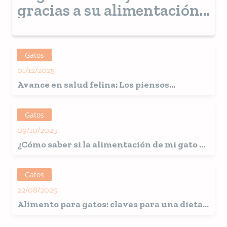
gracias a su alimentación
(y que notarás en solo 3
semanas)
Gatos
01/12/2025
Avance en salud felina: Los piensos
medicamentosos, un gran paso para el
manejo de enfermedades crónicas de los
Gatos
gatos
09/10/2025
¿Cómo saber si la alimentación de mi gato es
natural?
Gatos
22/08/2025
Alimento para gatos: claves para una dieta
equilibrada y saludable