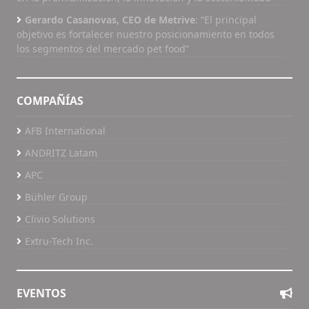
Gerardo Casanovas, CEO de Metrive
: “El principal
objetivo es fortalecer nuestro posicionamiento en todos
los segmentos del mercado pet food”
COMPAÑÍAS
AFB International
ANDRITZ Latam
APC
Bühler Group
Clivio Solutions
Extru-Tech Inc.
EVENTOS