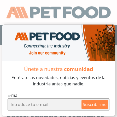
ES
Únete a nuestra
comunidad
Gatos
Entérate las novedades, noticias y eventos
de la
industria antes que nadie.
4 min de lectura
E-mail
Viernes, 21 de Noviembre, 2025
Alergias alimentarias en
Suscribirme
gatos: cuando la comida se