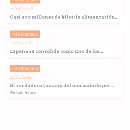
25/06/2026
Casi 900 millones de kilos: la alimentación
para mascotas alcanza cifras récord en
España
Info Mercado
17/06/2026
España
se consolida como uno de los
grandes mercados europeos para la
alimentación de mascotas
Info Mercado
16/06/2026
El verdadero tamaño del mercado de pet
food América Latina
Por
Iván Franco