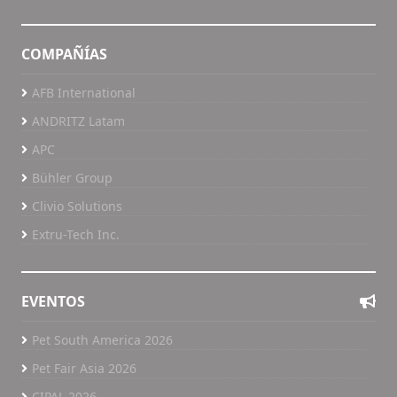
COMPAÑÍAS
AFB International
ANDRITZ Latam
APC
Bühler Group
Clivio Solutions
Extru-Tech Inc.
EVENTOS
Pet South America 2026
Pet Fair Asia 2026
CIPAL 2026