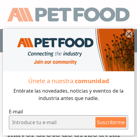
ES
Únete a nuestra
comunidad
Info Mercado
Entérate las novedades, noticias y eventos
de la
industria antes que nadie.
6 min de lectura
E-mail
Martes, 18 de Julio, 2023
Alerta de la OMS por el
Suscribirme
mayor brote de gripe aviar