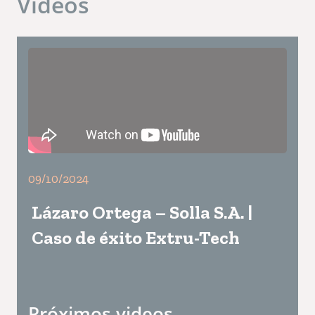
Videos
para mascotas porque brindará
asesoramiento completo y soluciones
flexibles que se adapten a lo que cada
compañía necesite desarrollar en su planta.
Les deseamos mucho éxito y los invitamos a
disfrutar de la entrevista! Fuente: All Pet
Food
09/10/2024
Lázaro Ortega – Solla S.A. |
Caso de éxito Extru-Tech
Próximos videos