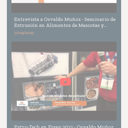
Entrevista a Osvaldo Muñoz - Seminario de
Extrusión en Alimentos de Mascotas y
Acuícolas
11/04/2023
Extru-Tech en Figap 2022 - Osvaldo Muñoz