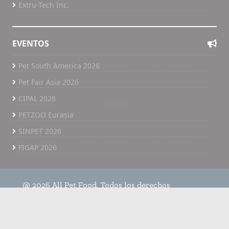
Extru-Tech Inc.
EVENTOS
Pet South America 2026
Pet Fair Asia 2026
CIPAL 2026
PETZOO Eurasia
SINPET 2026
FIGAP 2026
@ 2026 All Pet Food. Todos los derechos
reservados.
Home
Políticas de privacidad
All Pet Food TV