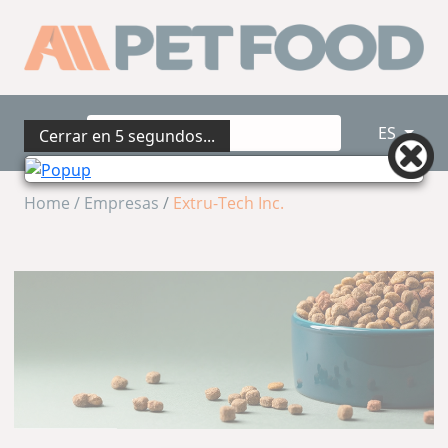
ES
Cerrar en
4
segundos...
Home /
Empresas
/
Extru-Tech Inc.