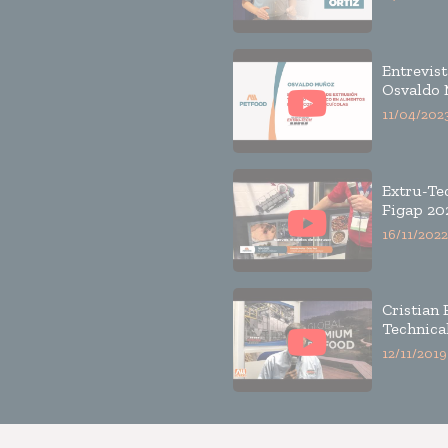
Entrevist
Osvaldo 
Seminari
11/04/202
Extrusió
Alimento
Mascotas
Acuícola
Extru-Te
Figap 20
Osvaldo
16/11/2022
Cristian 
Technica
Services
12/11/2019
Manager,
America,
Tech Inc