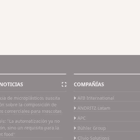
NOTICIAS
COMPAÑÍAS
cia de microplásticos suscita
AFB International
ón sobre la composición de
ANDRITZ Latam
os comerciales para mascotas
APC
uis: "La automatización ya no
ón, sino un requisito para la
Bühler Group
et food"
Clivio Solutions