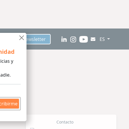
críbete al Newsletter
ES
nidad
icias y
adie.
cribirme
Contacto