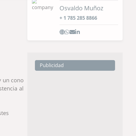
Osvaldo Muñoz
+ 1 785 285 8866
Publicidad
y un cono
stencia al
stes