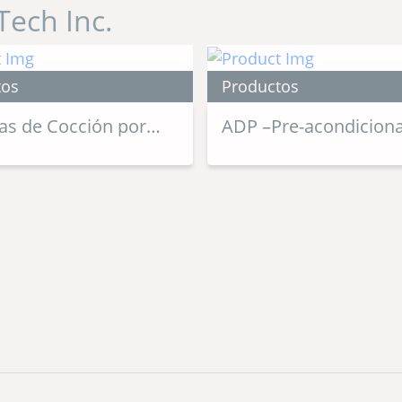
Tech Inc.
tos
Productos
as de Cocción por
ADP –Pre-acondicion
ión
Dual Aséptico