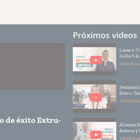
Próximos videos
Lázaro O
Solla S.A.
de éxito 
09/10/202
Tech
Seminari
Extru-Te
27/06/202
so de éxito Extru-
Alianza 
Azteca y 
Tech
07/06/202