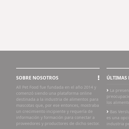
SOBRE NOSOTROS
ÚLTIMAS 
All Pet Food fue fundada en el año 2014 y
La presen
comenzó siendo una plataforma online
preocupaci
destinada a la industria de alimentos para
los aliment
mascotas que, por ese entonces, mostraba
un crecimiento incipiente y requería de
Bas Versl
información y formación para conectar a
es una opci
proveedores y productores de dicho sector.
industria p