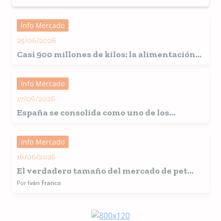
para sólidos a granel
Info Mercado
25/06/2026
Casi 900 millones de kilos: la alimentación
para mascotas alcanza cifras récord en
España
Info Mercado
17/06/2026
España
se consolida como uno de los
grandes mercados europeos para la
alimentación de mascotas
Info Mercado
16/06/2026
El verdadero tamaño del mercado de pet
food América Latina
Por
Iván Franco