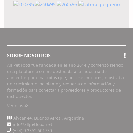
SOBRE NOSOTROS
All Pet Food fue fundada en el año 2014 y comenzó siendo
una plataforma online destinada a la industria de
alimentos para mascotas que, por ese entonces, mostraba
un crecimiento incipiente y requería de información y
formación para conectar a proveedores y productores de
dicho sector.
Ver más
Alvear 44, Buenos AIres , Argentina
info@allpetfood.net
(+54) 9 2352 501730