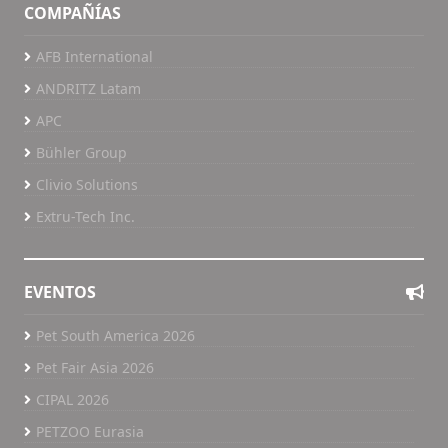
COMPAÑÍAS
AFB International
ANDRITZ Latam
APC
Bühler Group
Clivio Solutions
Extru-Tech Inc.
EVENTOS
Pet South America 2026
Pet Fair Asia 2026
CIPAL 2026
PETZOO Eurasia