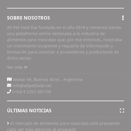
SOBRE NOSOTROS
All Pet Food fue fundada en el año 2014 y comenzó siendo
una plataforma online destinada a la industria de
alimentos para mascotas que, por ese entonces, mostraba
un crecimiento incipiente y requería de información y
formación para conectar a proveedores y productores de
dicho sector.
Ver más
Alvear 44, Buenos AIres , Argentina
info@allpetfood.net
(+54) 9 2352 501730
ÚLTIMAS NOTICIAS
El mercado de alimentos para mascotas está prestando
cada vez más atención al envasado