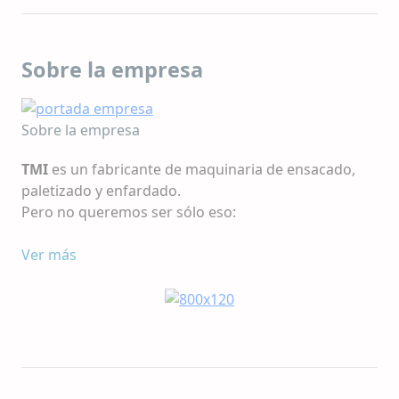
Sobre la empresa
Sobre la empresa
TMI
es un fabricante de maquinaria de ensacado,
paletizado y enfardado.
Pero no queremos ser sólo eso:
Queremos ser tu aliado desde el proceso de diseño
Ver más
de tu instalación de final de línea, hasta que se
completa la puesta en marcha, para ofrecerte
proyectos llave en mano que se adapten
perfectamente a las necesidades de tu empresa.
Nos gustan los retos, y usamos nuestros
conocimientos y habilidades en ingeniería para