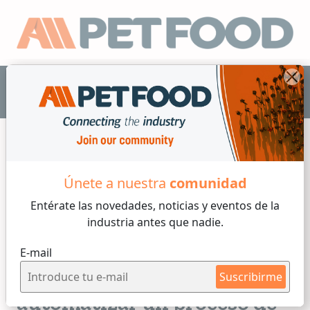
ES
Únete a nuestra
comunidad
Envasado
Entérate las novedades, noticias y eventos
de la
industria antes que nadie.
6 min de lectura
E-mail
Viernes, 05 de Junio, 2026
¿Cuándo tiene sentido
Suscribirme
automatizar un proceso de