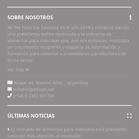
SOBRE NOSOTROS
All Pet Food fue fundada en el año 2014 y comenzó siendo
una plataforma online destinada a la industria de
alimentos para mascotas que, por ese entonces, mostraba
un crecimiento incipiente y requería de información y
formación para conectar a proveedores y productores de
dicho sector.
Ver más
Alvear 44, Buenos AIres , Argentina
info@allpetfood.net
(+54) 9 2352 501730
ÚLTIMAS NOTICIAS
El mercado de alimentos para mascotas está prestando
cada vez más atención al envasado