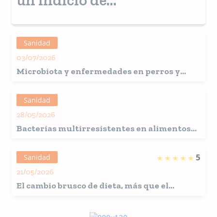
un indicio de
enfermedades silenciosas
y avanzadas.
Sanidad
03/07/2026
Microbiota y enfermedades en perros y
gatos: Investigadores abogan por el uso
rutinario de la dieta para garantizar su
Sanidad
salud
28/05/2026
Bacterias multirresistentes en alimentos
de carne cruda para perros alertan de su
riesgo para la salud pública
5
Sanidad
21/05/2026
El cambio brusco de dieta, más que el
contenido en grasa, puede provocar
pancreatitis en perros