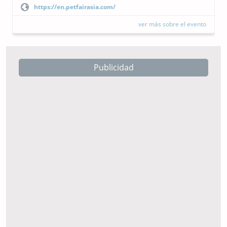
https://cipal.com.ar/?lang=es
 el evento
ver más sobre el ev
Publicidad