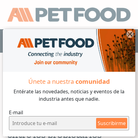
ES
Únete a nuestra
comunidad
Sanidad
Entérate las novedades, noticias y eventos
de la
industria antes que nadie.
4 min de lectura
E-mail
Viernes, 12 de Junio, 2026
La percepción de sobrepeso
Suscribirme
entre los propietarios