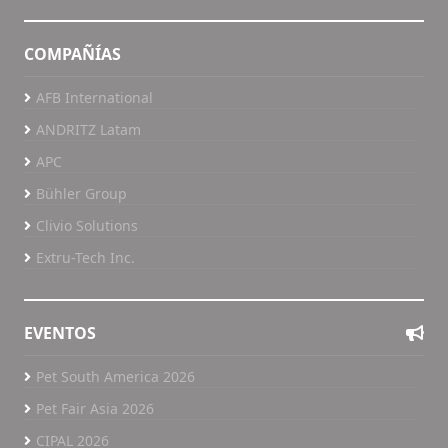
COMPAÑÍAS
AFB International
ANDRITZ Latam
APC
Bühler Group
Clivio Solutions
Extru-Tech Inc.
EVENTOS
Pet South America 2026
Pet Fair Asia 2026
CIPAL 2026