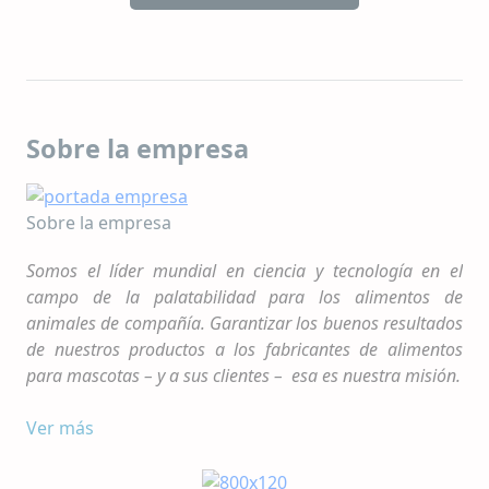
Sobre la empresa
Sobre la empresa
Somos el líder mundial en ciencia y tecnología en el
campo de la palatabilidad para los alimentos de
animales de compañía. Garantizar los buenos resultados
de nuestros productos a los fabricantes de alimentos
para mascotas – y a sus clientes – esa es nuestra misión.
En la industria de alimentos para mascotas a nivel
Ver más
mundial, un mercado extremadamente competitivo,
la palatabilidad es un factor fundamental. AFB se