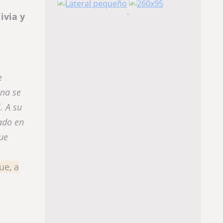
ivia y
e
ina se
. A su
ado en
ue
ue, a