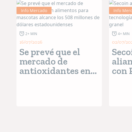
Info Mercado
Info Mer
2+ MIN
4+ MIN
16/07/2026
02/07/20
Se prevé que el
Seco
mercado de
alia
antioxidantes en
con 
alimentos para
mund
mascotas alcance
tecn
los 508 millones de
ensa
dólares
sóli
estadounidenses