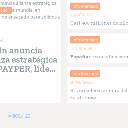
Info Mercado
cado
25/06/2026
Casi 900 millones de kilo
alimentación para masc
alcanza cifras récord e
Info Mercado
26
in anuncia
17/06/2026
España
se consolida co
nza estratégica
de los grandes mercados
PAYPER, líder
europeos para la alimen
Info Mercado
ial en
de mascotas
16/06/2026
ología de
El verdadero tamaño del
cado para
mercado de pet food Amé
Por
Iván Franco
dos a granel
Latina