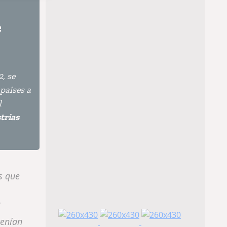
e
, se
países a
l
trias
s que
tenían