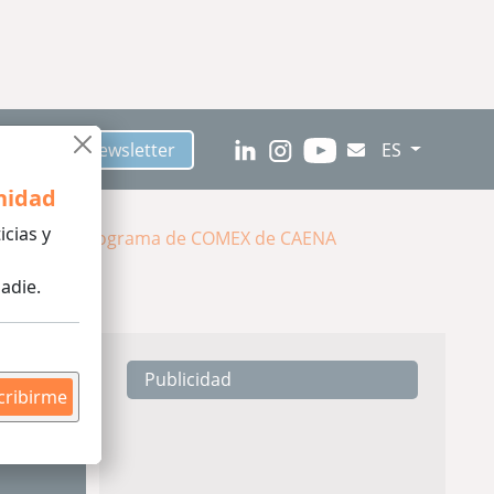
críbete al Newsletter
ES
nidad
icias y
bia desde el programa de COMEX de CAENA
adie.
Publicidad
cribirme
tura