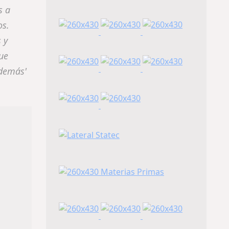
s a
os.
 y
ue
 demás'