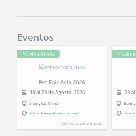
Eventos
Próximamente
Próxima
Pet Fair Asia 2026
19 al 23 de Agosto, 2026
23 al
Shanghái, China
Buenos
https://en.petfairasia.com/
https:
ento
ver más sobre el evento