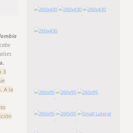
olombia
 cabe
aíses
a.
ó 3
ue
. A la
nto
ición