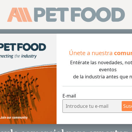
Sus
Únete a nuestra
comu
Entérate las novedades, not
lo comercial para exportar productos nacionales a Colom
eventos
de la industria antes que n
E-mail
Sus
3 min de lec