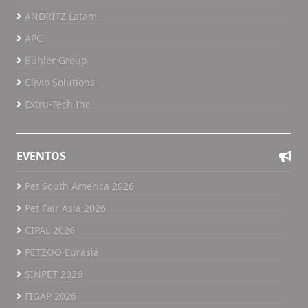
ANDRITZ Latam
APC
Bühler Group
Clivio Solutions
Extru-Tech Inc.
EVENTOS
Pet South America 2026
Pet Fair Asia 2026
CIPAL 2026
PETZOO Eurasia
SINPET 2026
FIGAP 2026