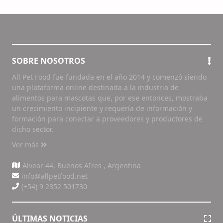
SOBRE NOSOTROS
All Pet Food fue fundada en el año 2014 y comenzó siendo
una plataforma online destinada a la industria de
alimentos para mascotas que, por ese entonces, mostraba
un crecimiento incipiente y requería de información y
formación para conectar a proveedores y productores de
dicho sector.
Ver más
Alvear 44, Buenos AIres , Argentina
info@allpetfood.net
(+54) 9 2352 501730
ÚLTIMAS NOTICIAS