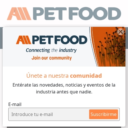
ES
All Pet Food TV
Únete a nuestra
comunidad
Entérate las novedades, noticias y eventos
de la
industria antes que nadie.
Industrias Bartoli - Visita a
E-mail
planta
Suscribirme