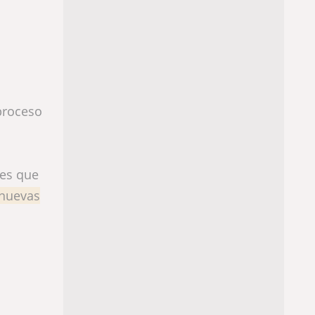
proceso
tes que
 nuevas