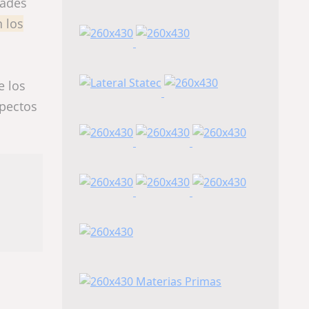
dades
 los
e los
spectos