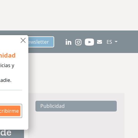
críbete al Newsletter
ES
nidad
icias y
adie.
Publicidad
tura
cribirme
 de