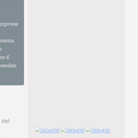
 empresa
mente,
n
os 6
 venden.
 del