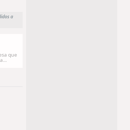
lidos a
ra
keting,
s
ón de
PetCare
otas en