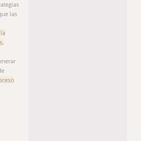
rategias
que las
 la
s.
enerar
de
oceso