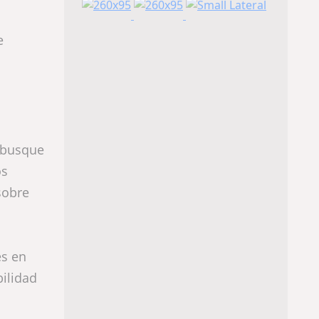
e
 busque
os
sobre
es en
bilidad