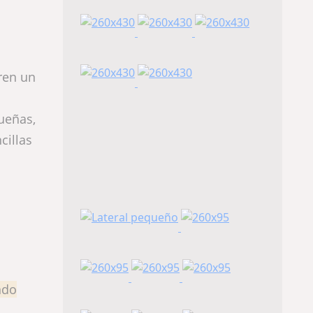
ren un
ueñas,
cillas
ndo