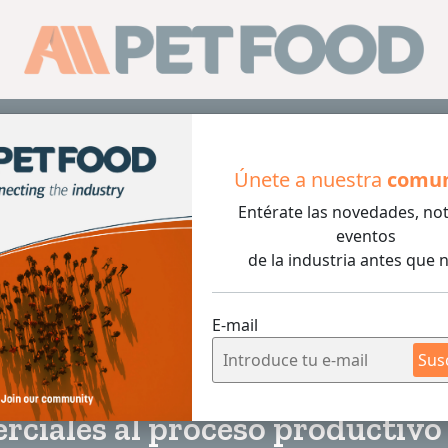
Sus
Únete a nuestra
comu
Entérate las novedades, not
ales al proceso productivo de alimentos para mascotas
eventos
de la industria antes que n
E-mail
4 min de lec
Sus
rciales al proceso productivo