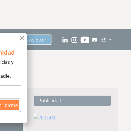
críbete al Newsletter
ES
nidad
icias y
adie.
Publicidad
tura
cribirme