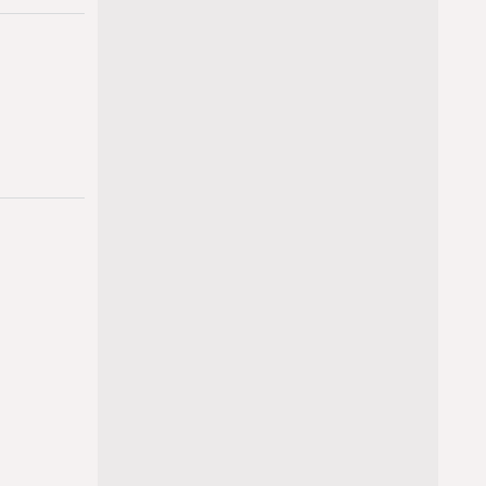
líquidos y
os.