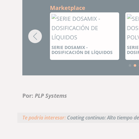
Marketplace
S
DOSAMIX -
SERIE MDP - MICRO
CACIÓN DE LÍQUIDOS
DOSIFICACIÓN EN POLVO
Por:
PLP Systems
Te podría interesar:
Coating continuo: Alto tiempo de