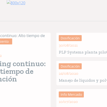
 para el control de dosificación de líquidos y polvos, re
ón, emulsionantes, pulverizadores motorizados, medidores
TEMS
ha desarrollado sistemas tecnológicos precisos y con
agregado reconocido internacionalmente.
//lnkd.in/eKs5wHP
Dosificación
iento
30/08/2021
utura. Mantengámonos en contacto!
PLP Systems planta pilo
2
coating en continuo
ing continuo:
Dosificación
 tiempo de
24/08/2020
nción
Manejo de líquidos y pol
Producción de Plantas d
Alimentos
Info Mercado
10/07/2020