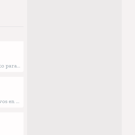
cubrimiento
 de flujo,
fiables. Es
to para
vos en la
e