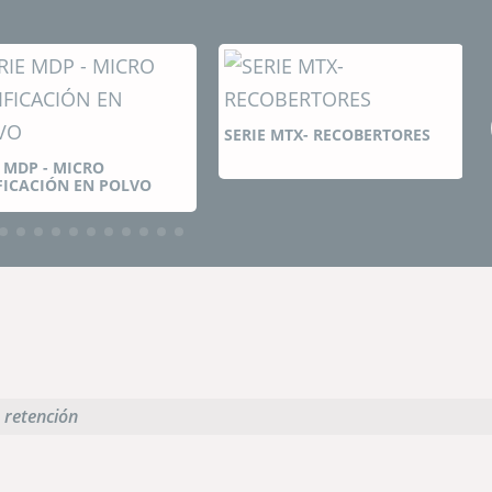
ERIE MTX- RECOBERTORES
Cinta pesadora - Dosificación
continua
 retención