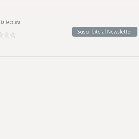
 la lectura
Suscribite al Newsletter
dad empresarial especializada en dosificación y pesaje de 
iensos, alimentos para consumo humano y productos químic