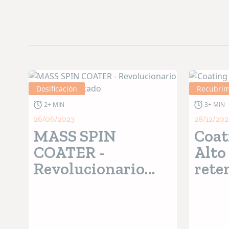
P.L.P Systems
puede suministrar sistemas completos
continuo en productos terminados, microdosificaci
bombas, filtros.
En el sector de
alimentos para mascotas
,
PLP SYS
una de las empresas con mayor valor tecnológico 
Por favor, consulte los últimos productos en
https:
Dosificación
Recubrim
Estamos disponibles para cualquier información f
2+ MIN
3+ MIN
26/06/2023
28/12/202
MASS SPIN
Coat
COATER -
Alto
Revolucionario
rete
sistema patentado