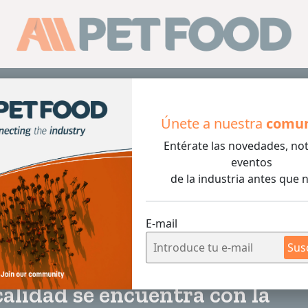
Sus
Únete a nuestra
comu
Entérate las novedades, not
ad se encuentra con la experiencia
eventos
de la industria antes que n
E-mail
2 min de lec
Sus
alidad se encuentra con la