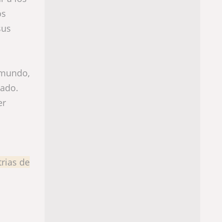
os
sus
 mundo,
cado.
er
trias de