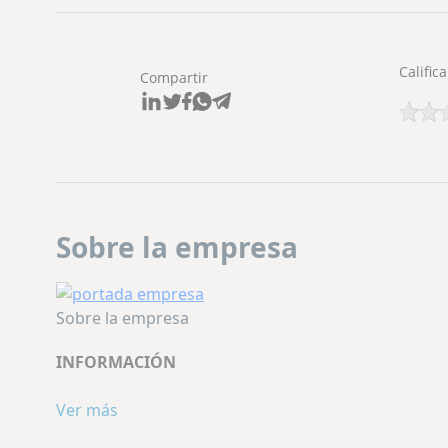
Califica
Compartir
Sobre la empresa
Sobre la empresa
INFORMACIÓN
P.L.P. Systems
Ver más
, fue fundada en 1980, es una reali
polvos para plantas de producción de pet food, p