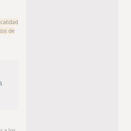
calidad
ntos de
a
r a los