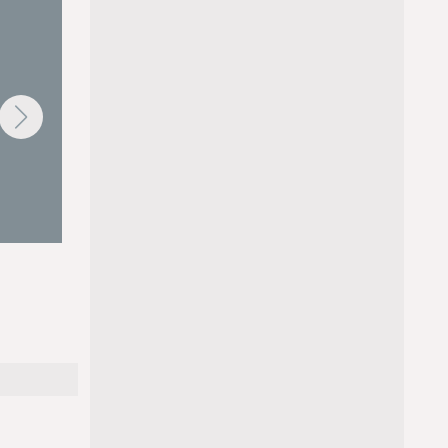
Rosca pesadora - Dosificadora
Homogeneizador EML - M
continua
de líquidos