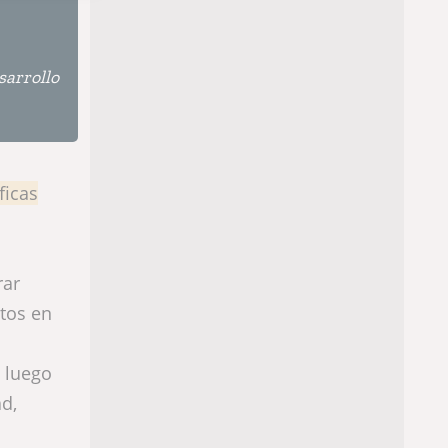
sarrollo
ficas
rar
tos en
, luego
d,