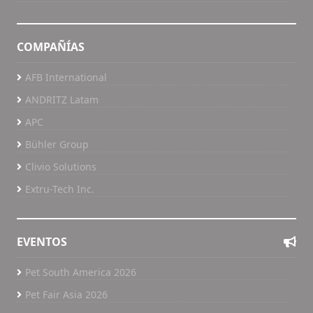
COMPAÑÍAS
AFB International
ANDRITZ Latam
APC
Bühler Group
Clivio Solutions
Extru-Tech Inc.
EVENTOS
Pet South America 2026
Pet Fair Asia 2026