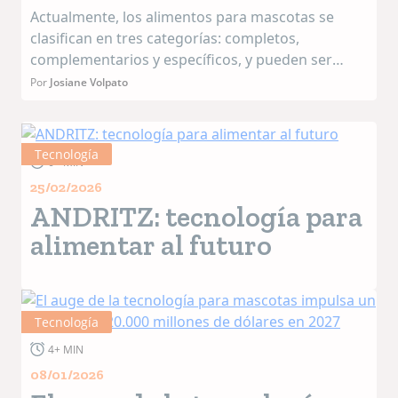
Actualmente, los alimentos para mascotas se
clasifican en tres categorías: completos,
complementarios y específicos, y pueden ser
secos o húmedos. Dentro de cada una de ellas,
Por
Josiane Volpato
las empresas desarrollan subcategorías para
satisfacer las necesid...
Tecnología
6+ MIN
25/02/2026
ANDRITZ: tecnología para
alimentar al futuro
Tecnología
4+ MIN
08/01/2026