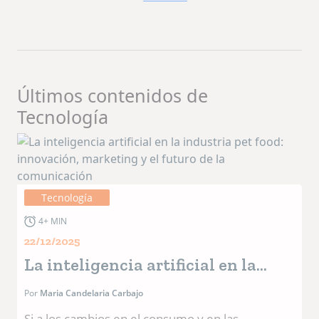
Últimos contenidos de
Tecnología
Tecnología
4+ MIN
22/12/2025
La inteligencia artificial en la
industria pet food: innovación,
Por
Maria Candelaria Carbajo
marketing y el futuro de la
Si a los cambios en el consumo y en las