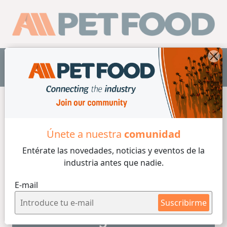
ES
Home
/
Tecnología
Únete a nuestra
comunidad
Entérate las novedades, noticias y eventos
de la
industria antes que nadie.
6 min de lectura
E-mail
Maria Candelaria Carbajo
Por
07/04/2026
Suscribirme
Gemelos digitales en la