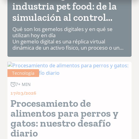
industria pet food: de la
simulación al control
predictivo
Qué son los gemelos digitales y en qué se
utilizan hoy en día
Un gemelo digital es una réplica virtual
dinámica de un activo físico, un proceso o un
sistema productivo completo. A diferencia de
una simulación est&...
Tecnología
7+ MIN
17/03/2026
Procesamiento de
alimentos para perros y
gatos: nuestro desafío
diario