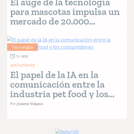
El auge de la tecnología
para mascotas impulsa un
mercado de 20.000
millones de dólares en
2027
Tecnología
5+ MIN
30/12/2025
El papel de la IA en la
comunicación entre la
industria pet food y los
consumidores
Por
Josiane Volpato