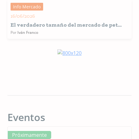
alimentación de mascotas
Info Mercado
16/06/2026
El verdadero tamaño del mercado de pet
food América Latina
Por
Iván Franco
Eventos
Próximamente