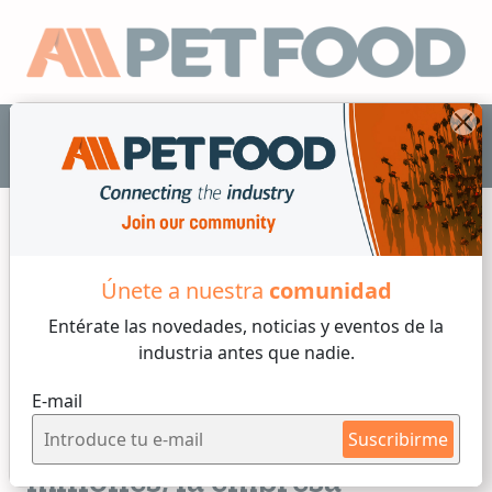
ES
Únete a nuestra
comunidad
Info Mercado
Entérate las novedades, noticias y eventos
de la
industria antes que nadie.
2 min de lectura
E-mail
Lunes, 13 de Mayo, 2024
Con inversión de R$ 15
Suscribirme
millones, la empresa