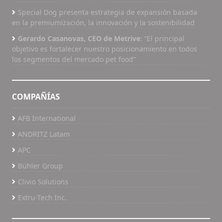
Special Dog presenta estrategia de expansión basada
en la premiumización, la innovación y la sostenibilidad
Gerardo Casanovas, CEO de Metrive
: “El principal
objetivo es fortalecer nuestro posicionamiento en todos
los segmentos del mercado pet food”
COMPAÑÍAS
AFB International
ANDRITZ Latam
APC
Bühler Group
Clivio Solutions
Extru-Tech Inc.