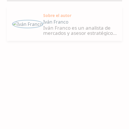
Sobre el autor
Iván Franco
Iván Franco es un analista de
mercados y asesor estratégico
con 25 años de experiencia,
reconocido por su habilidad
para fusionar análisis y
principios económicos con
estrategias de negocio
innovadoras. Sus competencias
van más allá del análisis de
mercado convencional,
extendiéndose a la generación
de perspectivas estratégicas y al
desarrollo de negocios a nivel
global. Galardonado como
Consultor del Año por su
enfoque único en estrategias
de mercado e innovación, Iván
lidera cambios significativos y se
destaca en el ámbito analítico.
Posee un amplio dominio de