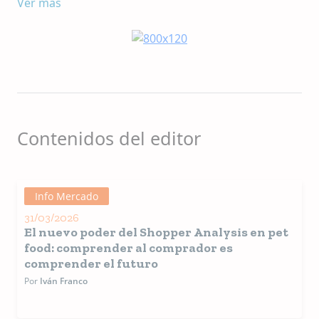
Fundada en 2014 por
Ver más
Iván Franco
, economista
mexicano.
Triplethree
trabaja en asociación y
alianza con algunas consultorías, cuidadosamente
seleccionadas, a fin de generar eficiencias y ser
competitivos. Proveyendo la más alta calidad y
experiencia de servicio y profesionalismo a nuestros
clientes.
Contenidos del editor
Info Mercado
31/03/2026
El nuevo poder del Shopper Analysis en pet
food: comprender al comprador es
comprender el futuro
Por
Iván Franco