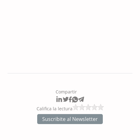
técnicas de analítica avanzada,
lo que le permite diseñar
estrategias robustas y basadas
en datos que aseguran el éxito
empresarial.
Compartir
Califica la lectura
Suscribite al Newsletter