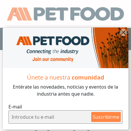
ES
Únete a nuestra
comunidad
Info Mercado
Entérate las novedades, noticias y eventos
de la
industria antes que nadie.
5 min de lectura
E-mail
Por
Iván Franco
Martes, 16 de Junio, 2026
Suscribirme
El verdadero tamaño del