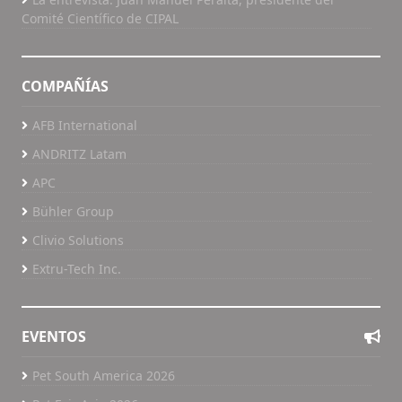
Comité Científico de CIPAL
COMPAÑÍAS
AFB International
ANDRITZ Latam
APC
Bühler Group
Clivio Solutions
Extru-Tech Inc.
EVENTOS
Pet South America 2026