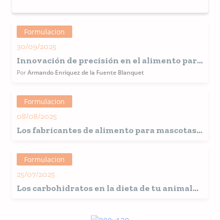
Formulacion
30/09/2025
Innovación de precisión en el alimento para
mascotas
Por
Armando Enriquez de la Fuente Blanquet
Formulacion
08/08/2025
Los fabricantes de alimento para mascotas
explican cómo se elabora el pienso seco para
animales de compañía
Formulacion
25/07/2025
Los carbohidratos en la dieta de tu animal
de compañía: así funcionan según la ciencia