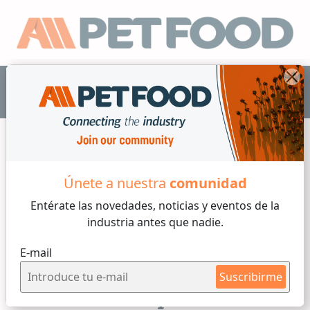
ES
Únete a nuestra
comunidad
Formulacion
Entérate las novedades, noticias y eventos
de la
industria antes que nadie.
8 min de lectura
E-mail
Miércoles, 10 de Junio, 2026
Suscribirme
Gleditsia amorphoides
como