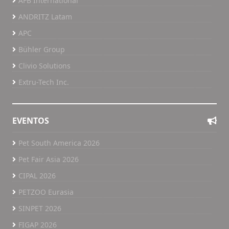
AFB International
ANDRITZ Latam
APC
Bühler Group
Clivio Solutions
Extru-Tech Inc.
EVENTOS
Pet South America 2026
Pet Fair Asia 2026
CIPAL 2026
PETZOO Eurasia
SINPET 2026
FIGAP 2026