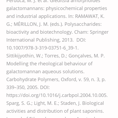
Perduca, M. J. et al. Gleditsia amorphoides
galactomannans: physicochemical properties
and industrial applications. In: RAMAWAT, K.
G.; MÉRILLON, J. M. (eds.). Polysaccharides:
bioactivity and biotechnology. Cham: Springer
International Publishing, 2013. DOI:
10.1007/978-3-319-03751-6_39-1.
Sittikijyothin, W.; Torres, D.; Gonçalves, M. P.
Modelling the rheological behaviour of
galactomannan aqueous solutions.
Carbohydrate Polymers, Oxford, v. 59, n. 3, p.
339–350, 2005. DOI:
https://doi.org/10.1016/j.carbpol.2004.10.005.
Sparg, S. G.; Light, M. E.; Staden, J. Biological
activities and distribution of plant saponins.