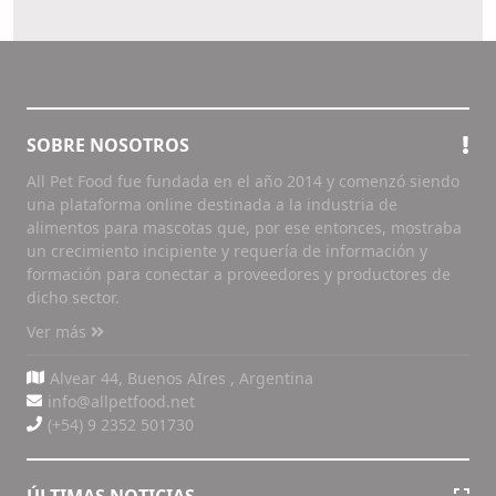
SOBRE NOSOTROS
All Pet Food fue fundada en el año 2014 y comenzó siendo
una plataforma online destinada a la industria de
alimentos para mascotas que, por ese entonces, mostraba
un crecimiento incipiente y requería de información y
formación para conectar a proveedores y productores de
dicho sector.
Ver más
Alvear 44, Buenos AIres , Argentina
info@allpetfood.net
(+54) 9 2352 501730
ÚLTIMAS NOTICIAS