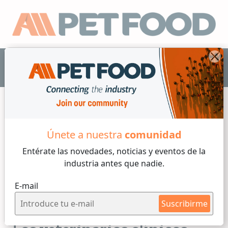
ES
Únete a nuestra
comunidad
Automatización
Entérate las novedades, noticias y eventos
de la
industria antes que nadie.
3 min de lectura
E-mail
Por
Candela Bonaura
Suscribirme
Martes, 03 de Marzo, 2026