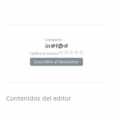
CONICET, Analista de
Investigación y
Comunicación Científica,
Docente FCV-UNLP en
diferentes materias como
Patología General, Clínica
de Pequeños Animales,
Servicio de Microscopía
Electrónica, Producción
Compartir
Porcina, Reproducción
Animal. Realizó
numerosos trabajos de
Califica la lectura
investigación individual y
en grupos en diferentes
Suscribite al Newsletter
especies como bovinos,
equinos, porcinos,
equinos, fauna marina,
felinos. Disertante en
cursos de grado y
posgrado en nutrición y
reproducción en
pequeños animales,
Contenidos del editor
dictado de cursos,
asesoramiento
personalizado a clínicas