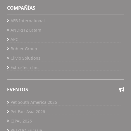
COMPAÑÍAS
AFB International
ANDRITZ Latam
APC
Bühler Group
Clivio Solutions
Extru-Tech Inc.
EVENTOS
Pet South America 2026
Pet Fair Asia 2026
CIPAL 2026
PETZOO Eurasia