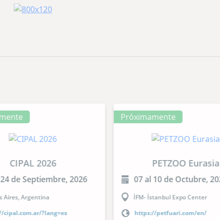
en animal
mente
Próximamente
CIPAL 2026
PETZOO Eurasia
 24 de Septiembre, 2026
07 al 10 de Octubre, 2
 Aires, Argentina
İFM- İstanbul Expo Center
//cipal.com.ar/?lang=es
https://petfuari.com/en/