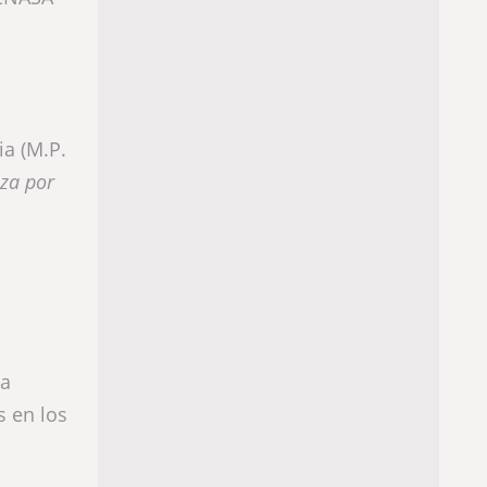
ia (M.P.
za por
la
s en los