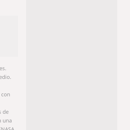
es.
edio.
s con
s de
n una
SENASA