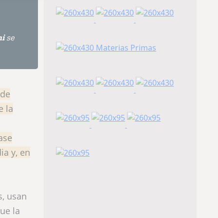
i
se
 de
e la
ase
ia y, en
s, usan
ue la