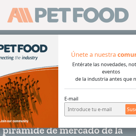
Sus
Únete a nuestra
comu
Entérate las novedades, not
 la pirámide de mercado de la industria pet-food
eventos
de la industria antes que n
E-mail
3 min de lec
Sus
 pirámide de mercado de la