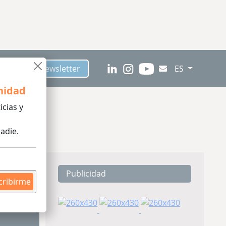
críbete al Newsletter
ES
nidad
icias y
adie.
Publicidad
tura
cribirme