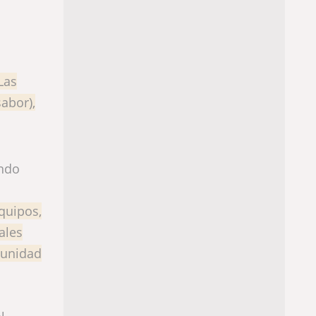
Las
sabor),
ando
quipos,
ales
munidad