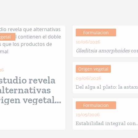
Formulacion
getal
10/06/2026
Gleditsia amorphoides
co
fuente de saponinas y
compuestos bioactivos 
Origen vegetal
26
alimento para mascotas
studio revela
09/06/2026
Del alga al plato: la asta
alternativas
en la salud de mascotas
rigen vegetal
Formulacion
ienen el doble
19/05/2026
ditivos que los
Estabilidad integral con
uctos de
ingredientes funcionales
real