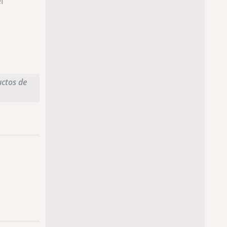
l
uctos de