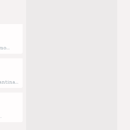
mo
para
xantina
 y valor