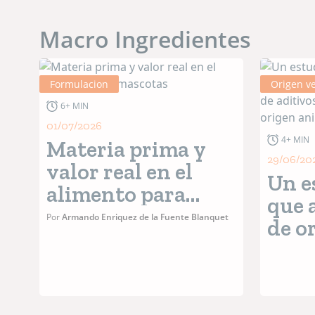
Macro Ingredientes
Formulacion
Origen ve
6+ MIN
01/07/2026
4+ MIN
Materia prima y
29/06/20
valor real en el
Un e
alimento para
que 
mascotas
Por
Armando Enriquez de la Fuente Blanquet
de o
cont
de a
prod