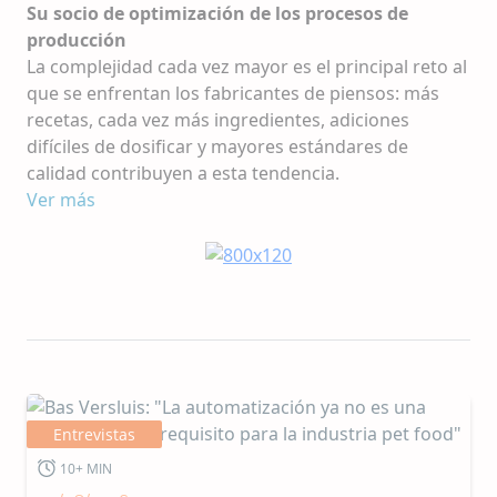
Su socio de optimización de los procesos de
producción
La complejidad cada vez mayor es el principal reto al
que se enfrentan los fabricantes de piensos: más
recetas, cada vez más ingredientes, adiciones
difíciles de dosificar y mayores estándares de
calidad contribuyen a esta tendencia.
Durante más de 50 años,
Ver más
KSE
ha proporcionado
soluciones de futuro para ser los primeros en
maquinaria modular y software inteligente
perfectamente coordinados. Creamos soluciones
flexibles de procesamiento que permiten un
proceso de producción que va adaptándose. La
automatización, la precisión y el control de la
contaminación son el fundamento de nuestras
innovaciones de futuro. Nuestro objetivo es, no solo
Entrevistas
mejorar el proceso de producción, sino también
realizar una contribución importante para aumentar
10+ MIN
los márgenes y lograr objetivos.