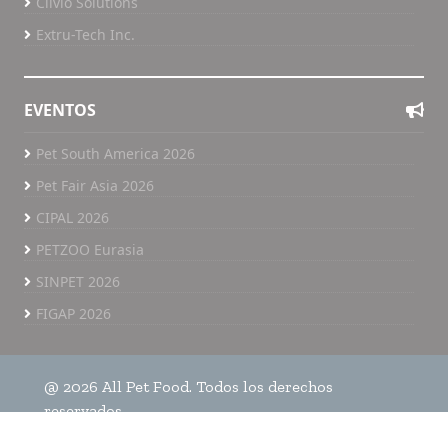
Clivio Solutions
Extru-Tech Inc.
EVENTOS
Pet South America 2026
Pet Fair Asia 2026
CIPAL 2026
PETZOO Eurasia
SINPET 2026
FIGAP 2026
@ 2026 All Pet Food. Todos los derechos
reservados.
Home
Políticas de privacidad
All Pet Food TV