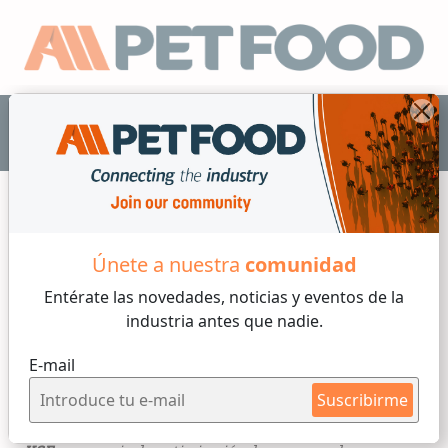
ES
Dosificación
Únete a nuestra
comunidad
Entérate las novedades, noticias y eventos
de la
3 min de lectura
industria antes que nadie.
Viernes, 20 de Enero, 2023
E-mail
KSE se suma a la familia de
Suscribirme
All Pet Food