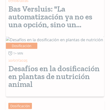
07/08/2026
Juntos creamos las soluciones con los mejores
Bas Versluis: "La
resultados!
automatización ya no es
una opción, sino un
requisito para la industria
pet food"
Dosificación
1+ MIN
10/07/2025
Desafíos en la dosificación
en plantas de nutrición
animal
Dosificación