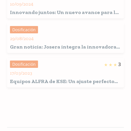
10/09/2024
Innovando juntos: Un nuevo avance para la
industria de premezclas y alimentos para
mascotas
Dosificación
29/08/2024
Gran noticia: Josera integra la innovadora
tecnología ALFRA de KSE
3
Dosificación
17/03/2023
Equipos ALFRA de KSE: Un ajuste perfecto
para cada planta