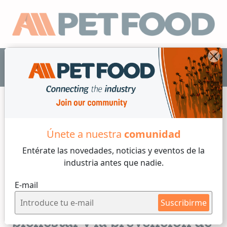
ES
Únete a nuestra
comunidad
Nutrición
Entérate las novedades, noticias y eventos
de la
industria antes que nadie.
6 min de lectura
E-mail
Lunes, 22 de Junio, 2026
La nutrición, pilar en el
Suscribirme
bienestar y la prevención de