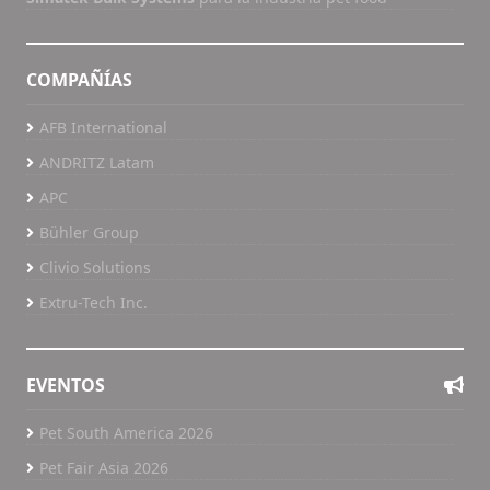
COMPAÑÍAS
AFB International
ANDRITZ Latam
APC
Bühler Group
Clivio Solutions
Extru-Tech Inc.
EVENTOS
Pet South America 2026
Pet Fair Asia 2026