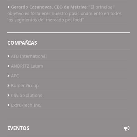
Gerardo Casanovas, CEO de Metrive
: “El principal
objetivo es fortalecer nuestro posicionamiento en todos
los segmentos del mercado pet food”
COMPAÑÍAS
AFB International
ANDRITZ Latam
APC
Bühler Group
Clivio Solutions
Extru-Tech Inc.
EVENTOS