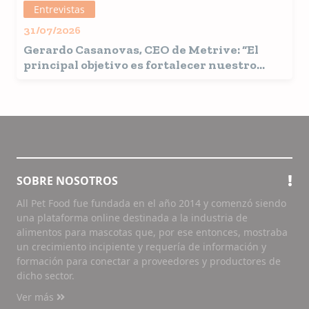
Entrevistas
31/07/2026
Gerardo Casanovas, CEO de Metrive
: “El
principal objetivo es fortalecer nuestro
posicionamiento en todos los segmentos del
mercado pet food”
SOBRE NOSOTROS
All Pet Food fue fundada en el año 2014 y comenzó siendo
una plataforma online destinada a la industria de
alimentos para mascotas que, por ese entonces, mostraba
un crecimiento incipiente y requería de información y
formación para conectar a proveedores y productores de
dicho sector.
Ver más