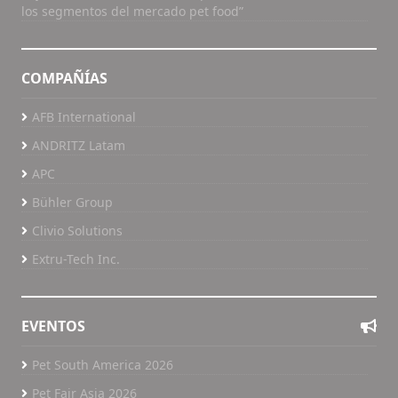
los segmentos del mercado pet food”
COMPAÑÍAS
AFB International
ANDRITZ Latam
APC
Bühler Group
Clivio Solutions
Extru-Tech Inc.
EVENTOS
Pet South America 2026
Pet Fair Asia 2026