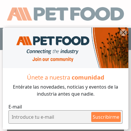
ES
All Pet Food TV
Únete a nuestra
comunidad
Entérate las novedades, noticias y eventos
de la
industria antes que nadie.
Bühler Group - Vicente
E-mail
Chiquete
Suscribirme