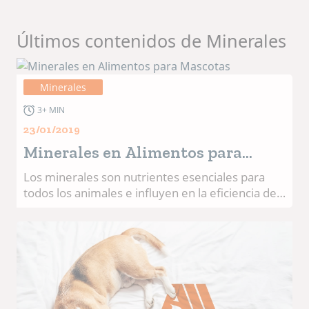
Últimos contenidos de Minerales
Minerales
3+ MIN
23/01/2019
Minerales en Alimentos para
Mascotas
Los minerales son nutrientes esenciales para
todos los animales e influyen en la eficiencia de
PRODUCCIÓN y de acuerdo a su disponibilidad
en la naturaleza se clasifican en: Macrominerales
Microminerales Los minerales traza son vitales
para el desempeño animal. El zinc cumple
funciones esenciales en los animales. Como un
bloque de construcción metabólica, satisface las
necesidades nutricionales básicas. En las