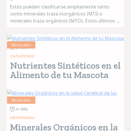
Estos pueden clasificarse ampliamente tanto
como minerales traza inorgánicos (MTI) o
minerales traza orgánicos (MTO). Estos últimos se
denominan así, ya que son complejos, o están
asociados de otra manera, con grupos de enlace
org&aacu...
Minerales
3+ MIN
13/10/2020
Nutrientes Sintéticos en el
Alimento de tu Mascota
Minerales
4+ MIN
08/06/2020
Minerales Orgánicos en la