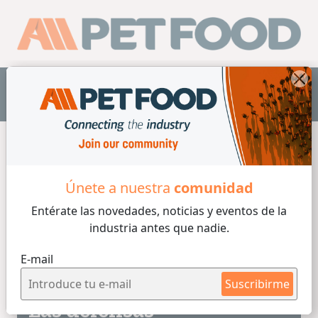
ES
Home
/
Minerales
Únete a nuestra
comunidad
Entérate las novedades, noticias y eventos
de la
Minerales
industria antes que nadie.
E-mail
4 min de lectura
29/09/2022
Suscribirme
Las defensas