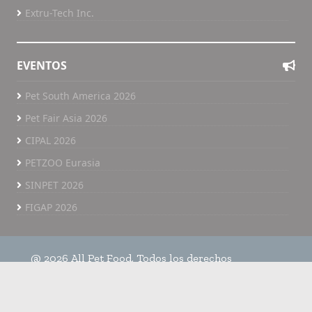
Extru-Tech Inc.
EVENTOS
Pet South America 2026
Pet Fair Asia 2026
CIPAL 2026
PETZOO Eurasia
SINPET 2026
FIGAP 2026
@ 2026 All Pet Food. Todos los derechos
reservados.
Home
Políticas de privacidad
All Pet Food TV