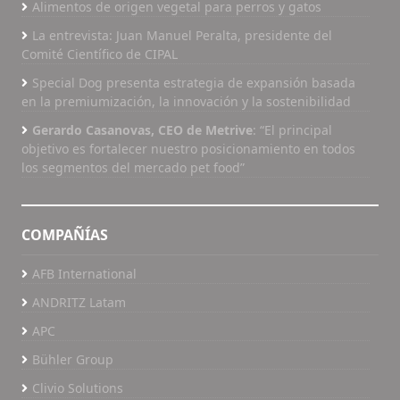
de mineral que se decida utilizar en la dieta.
Alimentos de origen vegetal para perros y gatos
Máquinas, Kemin, Manzoni, M.Cassab, Royal
PUNTOS PARA TOMAR EN CUENTA AL DECIDIR
Canin, Salus, SPF, Waltham, y con la colaboración
La entrevista: Juan Manuel Peralta, presidente del
LA FUENTE MINERAL A UTILIZAR Autora: Arlette
de Adisseo, EnviroLogix y Hemoprot. Todavía
Comité Científico de CIPAL
Irina Soria Flores - TROUW NUTRITION Fuente:
existe la posibilidad de inclusión de nuevas
Special Dog presenta estrategia de expansión basada
Pet Food Latinoamérica
marcas, potenciando la participación en el
en la premiumización, la innovación y la sostenibilidad
evento, que tiene una serie de oportunidades
Gerardo Casanovas, CEO de Metrive
: “El principal
disponibles para los patrocinadores. Póngase en
objetivo es fortalecer nuestro posicionamiento en todos
contacto a través del teléfono (19) 3232-7518 o
los segmentos del mercado pet food”
por correo electrónico a cbna@cbna.com.br
AGENDA: XV Congresso CBNA Pet Fecha del
evento: 13 y 14 de abril de 2016 Expo D. Pedro
COMPAÑÍAS
— Campinas (SP) Colégio Brasileiro de Nutrição
Animal Hashtag para las redes sociales
AFB International
#CBNAPet Más información en
http://www.cbna.com.br Fuente: CBNA Pet
ANDRITZ Latam
2016
APC
Bühler Group
Clivio Solutions